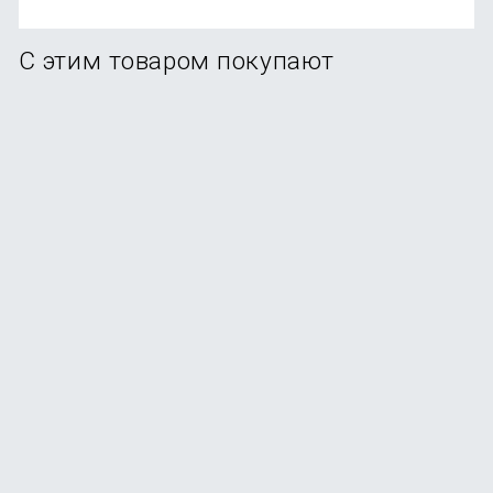
С этим товаром покупают
-36%
Набор Xiaomi Black heat 2 ножа
В наличии
+15
бонусов
2 490
₽
от
1 599
₽