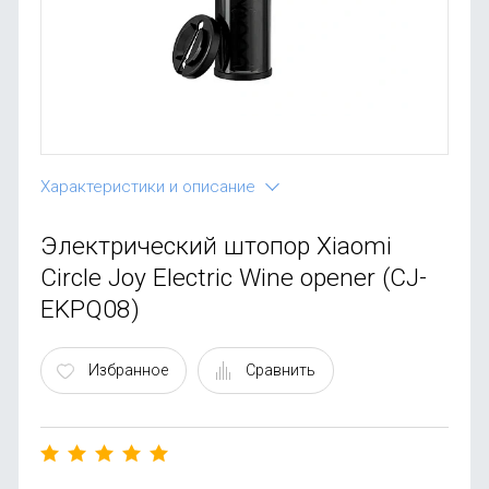
OnePlus
Автоак
Телевиз
Infinix
Красота
Google
Характеристики и описание
Электрический штопор Xiaomi
Circle Joy Electric Wine opener (CJ-
EKPQ08)
Избранное
Сравнить