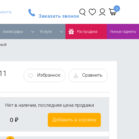
Стайлер Dyson Airwrap Complete Long, синий/медный
Робот-пылесос Roborock Q8 MAX Global, белый
емонта
Заказать звонок
Аксессуары
Услуги
Распродажа
Умные гаджеты
рный
11
Избранное
Сравнить
Нет в наличии, последняя цена продажи
0
₽
Добавить в корзину