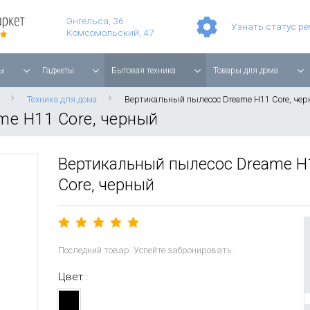
Умные часы Apple Watch Series 11 42mm Rose Gold Aluminium with Light Blush Sport Band
Смартфон Apple iPhone 17 Pro Max 256GB Cosmic Orange
Планшет Apple iPad Air 11'' 2025 256 ГБ, Wi-Fi, starlight
Энгельса, 36
Узнать статус р
Комсомольский, 47
ы
Гаджеты
Бытовая техника
Товары для дома
Техника для дома
Вертикальный пылесос Dreame H11 Core, че
me H11 Core, черный
Вертикальный пылесос Dreame H
Core, черный
Последний товар. Успейте забронировать.
Цвет :