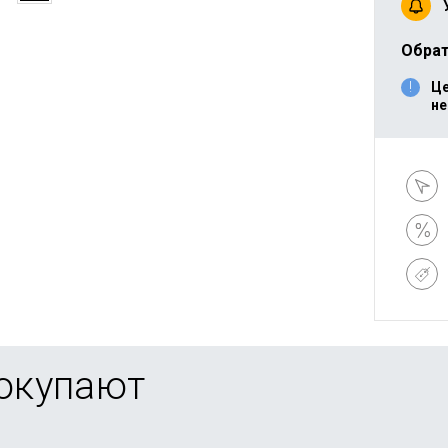
Обрат
Це
не
покупают