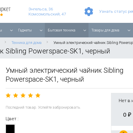
Умные часы Apple Watch Series 11 42mm Rose Gold Aluminium with Light Blush Sport Band
Смартфон Apple iPhone 17 Pro Max 256GB Cosmic Orange
Планшет Apple iPad Air 11'' 2025 256 ГБ, Wi-Fi, starlight
Энгельса, 36
Узнать статус р
Комсомольский, 47
ы
Гаджеты
Бытовая техника
Товары для дома
Техника для дома
Умный электрический чайник Sibling Powersp
 Sibling Powerspace-SK1, черный
Умный электрический чайник Sibling
Powerspace-SK1, черный
Нет в 
Последний товар. Успейте забронировать.
0
₽
Цвет :