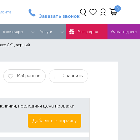
Стайлер Dyson Airwrap Complete Long, синий/медный
Робот-пылесос Roborock Q8 MAX Global, белый
емонта
Заказать звонок
Аксессуары
Услуги
Распродажа
Умные гаджеты
ace-SK1, черный
Избранное
Сравнить
наличии, последняя цена продажи
Добавить в корзину