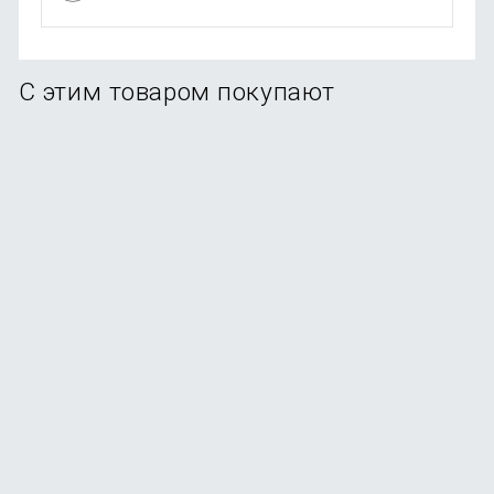
С этим товаром покупают
Чайник Xiaomi Viomi Double-layer Kettle V-MK171A,
черный
В наличии
+24
бонуса