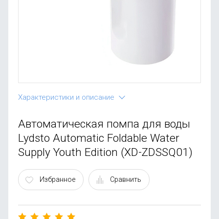
OnePlus
Автоак
Телевиз
Infinix
Красота
Google
Характеристики и описание
Автоматическая помпа для воды
Lydsto Automatic Foldable Water
Supply Youth Edition (XD-ZDSSQ01)
Избранное
Сравнить