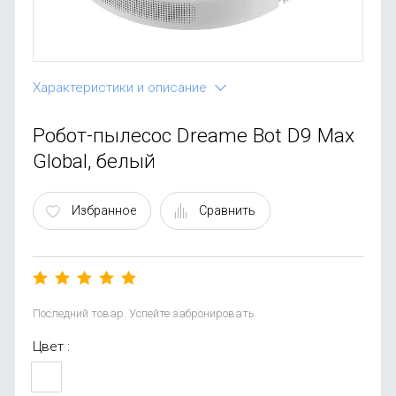
OnePlus
Автоак
Телевиз
Infinix
Красота
Google
Характеристики и описание
Робот-пылесос Dreame Bot D9 Max
Global, белый
Избранное
Сравнить
Последний товар. Успейте забронировать.
Цвет :