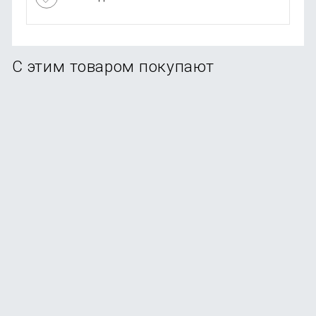
С этим товаром покупают
-25%
Увлажнитель воздуха Deerma DEM-LD220
В наличии
+29
бонусов
3 990
₽