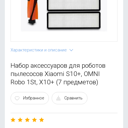
OnePlus
Автоак
Телевиз
Infinix
Красота
Google
Характеристики и описание
Набор аксессуаров для роботов
пылесосов Xiaomi S10+, OMNI
Robo 1St, X10+ (7 предметов)
Избранное
Сравнить