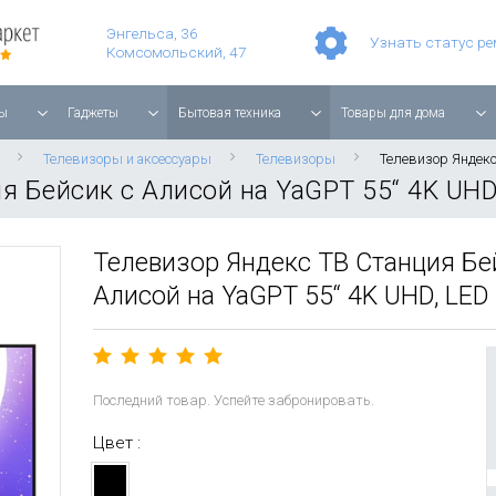
Умные часы Apple Watch Series 11 42mm Rose Gold Aluminium with Light Blush Sport Band
Смартфон Apple iPhone 17 Pro Max 256GB Cosmic Orange
Планшет Apple iPad Air 11'' 2025 256 ГБ, Wi-Fi, starlight
Энгельса, 36
Узнать статус р
Комсомольский, 47
ы
Гаджеты
Бытовая техника
Товары для дома
Телевизоры и аксессуары
Телевизоры
Телевизор Яндекс
я Бейсик с Алисой на YaGPT 55“ 4K UHD
Телевизор Яндекс ТВ Станция Бе
Алисой на YaGPT 55“ 4K UHD, LED
Последний товар. Успейте забронировать.
Цвет :