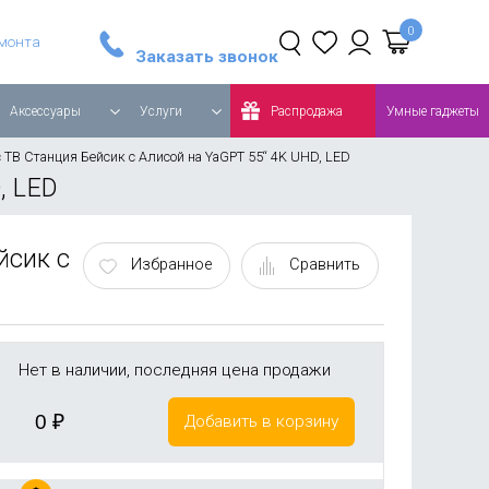
Стайлер Dyson Airwrap Complete Long, синий/медный
Робот-пылесос Roborock Q8 MAX Global, белый
емонта
Заказать звонок
Аксессуары
Услуги
Распродажа
Умные гаджеты
 ТВ Станция Бейсик с Алисой на YaGPT 55“ 4K UHD, LED
, LED
йсик с
Избранное
Сравнить
Нет в наличии, последняя цена продажи
0
₽
Добавить в корзину