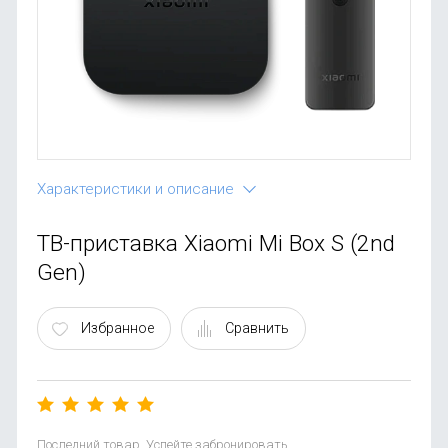
OnePlus
Автоак
Телевиз
Infinix
Красота
Google
Характеристики и описание
ТВ-приставка Xiaomi Mi Box S (2nd
Gen)
Избранное
Сравнить
Последний товар. Успейте забронировать.