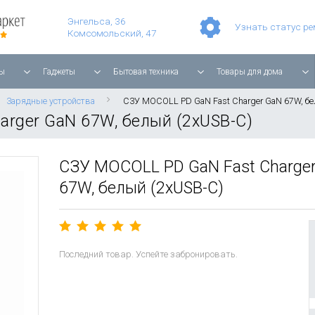
Умные часы Apple Watch Series 11 42mm Rose Gold Aluminium with Light Blush Sport Band
Смартфон Apple iPhone 17 Pro Max 256GB Cosmic Orange
Планшет Apple iPad Air 11'' 2025 256 ГБ, Wi-Fi, starlight
Энгельса, 36
Узнать статус р
Комсомольский, 47
ы
Гаджеты
Бытовая техника
Товары для дома
Зарядные устройства
СЗУ MOCOLL PD GaN Fast Charger GaN 67W, бе
rger GaN 67W, белый (2хUSB-C)
СЗУ MOCOLL PD GaN Fast Charge
67W, белый (2хUSB-C)
Последний товар. Успейте забронировать.