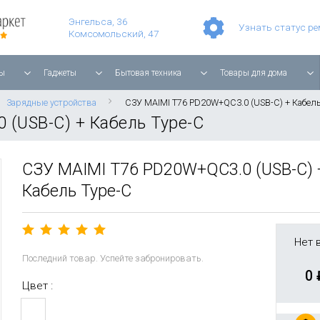
Умные часы Apple Watch Series 11 42mm Rose Gold Aluminium with Light Blush Sport Band
Смартфон Apple iPhone 17 Pro Max 256GB Cosmic Orange
Игровая прис
Планшет Apple iPad Air 11'' 2025 256 ГБ, Wi-Fi, starlight
Энгельса, 36
Узнать статус р
Комсомольский, 47
ы
Гаджеты
Бытовая техника
Товары для дома
Зарядные устройства
СЗУ MAIMI T76 PD20W+QC3.0 (USB-C) + Кабель
(USB-C) + Кабель Type-C
СЗУ MAIMI T76 PD20W+QC3.0 (USB-C) 
Кабель Type-C
Нет 
Последний товар. Успейте забронировать.
0
Цвет :