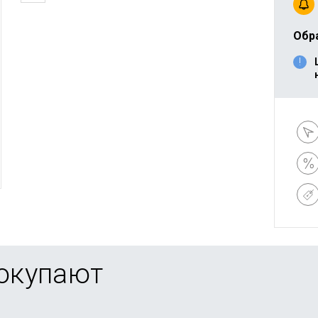
Обр
покупают