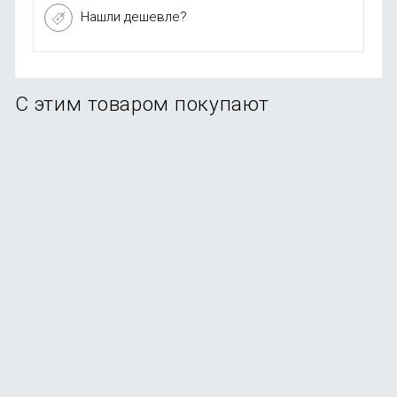
Нашли дешевле?
С этим товаром покупают
Внешний аккумулятор Power Bank Xiaomi SOLOVE
10000mAh с 2xUSB + кожаный чехол (001M Black)