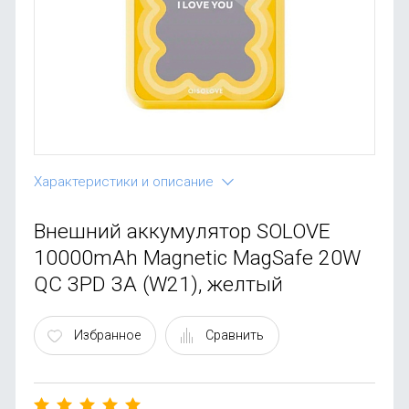
OnePlus
Автоак
Телевиз
Infinix
Красота
Google
Характеристики и описание
Внешний аккумулятор SOLOVE
10000mAh Magnetic MagSafe 20W
QC 3PD 3A (W21), желтый
Избранное
Сравнить