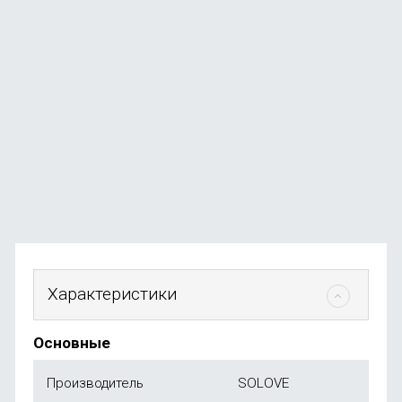
Внешняя зарядная станция Movespeed 70000mAh
3xUSB, USB-C, Micro-USB
В наличии
+49
бонусов
от
4 999
₽
Характеристики
Основные
Производитель
SOLOVE