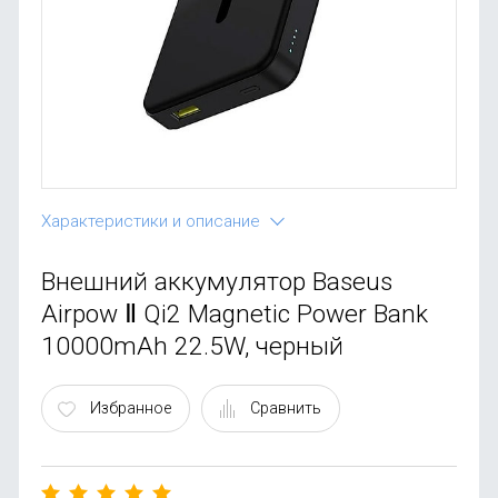
OnePlus
Автоак
Телевиз
Infinix
Красота
Google
Характеристики и описание
Внешний аккумулятор Baseus
Airpow Ⅱ Qi2 Magnetic Power Bank
10000mAh 22.5W, черный
Избранное
Сравнить