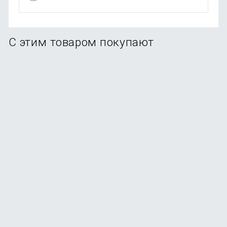
С этим товаром покупают
Внешний аккумулятор Power Bank Xiaomi SOLOVE
10000mAh с 2xUSB + кожаный чехол (001M Black)
В наличии
+12
бонусов