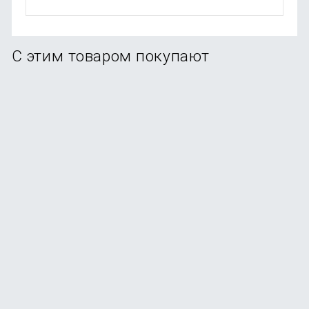
С этим товаром покупают
Кабель SOLOVE DW6 Type-C/Lightning, 2м, 20W,
серый
В наличии
+69
бонусов