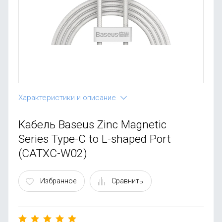
OnePlus
Автоак
Телевиз
Infinix
Красота
Google
Характеристики и описание
Кабель Baseus Zinc Magnetic
Series Type-C to L-shaped Port
(CATXC-W02)
Избранное
Сравнить