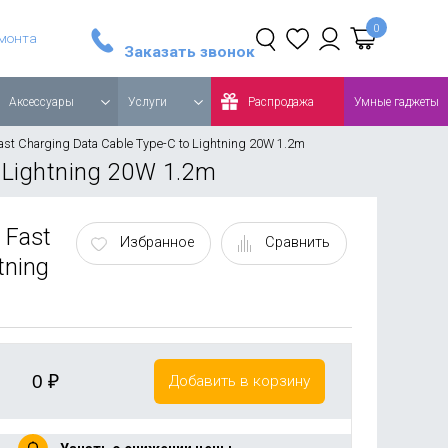
тавка Sony PlayStation 5 Slim 1TB, с дисководом, белый
Увлажнитель воздуха Xiaomi Deerma Humidifier DEM-F950W, черный
емонта
Заказать звонок
Аксессуары
Услуги
Распродажа
Умные гаджеты
Fast Charging Data Cable Type-C to Lightning 20W 1.2m
o Lightning 20W 1.2m
 Fast
Избранное
Сравнить
tning
0
₽
Добавить в корзину