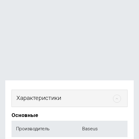
Накладка KEEPHONE X-Crystal для iPhone 16 Pro
В наличии
+79
бонусов
от
790
₽
Характеристики
Основные
Производитель
Baseus