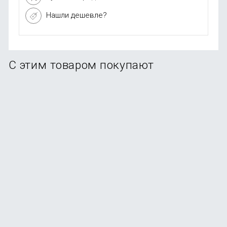
Нашли дешевле?
С этим товаром покупают
Беспроводные наушники Xiaomi Redmi Buds 6 Play
В наличии
+9
бонусов