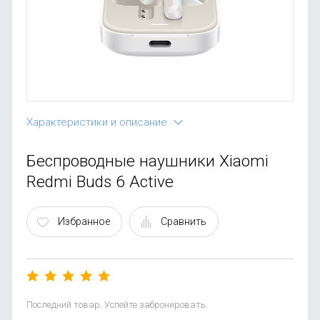
OnePlus
Автоак
Телевиз
Infinix
Красота
Google
Характеристики и описание
Беспроводные наушники Xiaomi
Redmi Buds 6 Active
Избранное
Сравнить
Последний товар. Успейте забронировать.