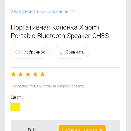
OnePlus
Автоак
Телевиз
Характеристики и описание
Infinix
Красота
Портативная колонка Xiaomi
Google
Portable Bluetooth Speaker OH3S
Избранное
Сравнить
Последний товар. Успейте забронировать.
Цвет :
0
₽
Добавить в корзину