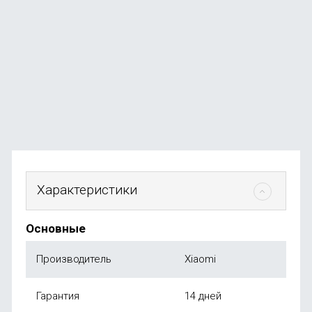
Накладка KEEPHONE X-Crystal для iPhone 16 Pro Max
В наличии
+79
бонусов
от
790
₽
Характеристики
Основные
Производитель
Xiaomi
Гарантия
14 дней