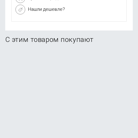
Нашли дешевле?
С этим товаром покупают
-66%
Беспроводная колонка Xiaomi Redmi Bluetooth
Speaker (ASM11A)