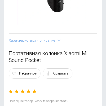
OnePlus
Автоак
Телевиз
Infinix
Красота
Google
Характеристики и описание
Портативная колонка Xiaomi Mi
Sound Pocket
Избранное
Сравнить
Последний товар. Успейте забронировать.