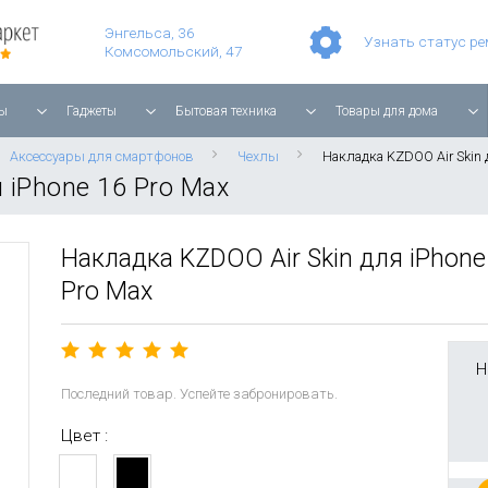
Умные часы Apple Watch Series 11 42mm Rose Gold Aluminium with Light Blush Sport Band
Смартфон Apple iPhone 17 Pro Max 256GB Cosmic Orange
Планшет Apple iPad Air 11'' 2025 256 ГБ, Wi-Fi, starlight
Энгельса, 36
Узнать статус р
Комсомольский, 47
ы
Гаджеты
Бытовая техника
Товары для дома
Аксессуары для смартфонов
Чехлы
Накладка KZDOO Air Skin д
 iPhone 16 Pro Max
Накладка KZDOO Air Skin для iPhone
Pro Max
Н
Последний товар. Успейте забронировать.
Цвет :