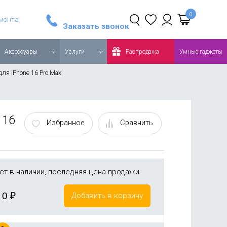
Стайлер Dyson Airwrap Complete Long, синий/медный
Робот-пылесос Roborock Q8 MAX Global, белый
емонта
Заказать звонок
Аксессуары
Услуги
Распродажа
Умные гаджеты
ля iPhone 16 Pro Max
 16
Избранное
Сравнить
ет в наличии, последняя цена продажи
0
₽
Добавить в корзину