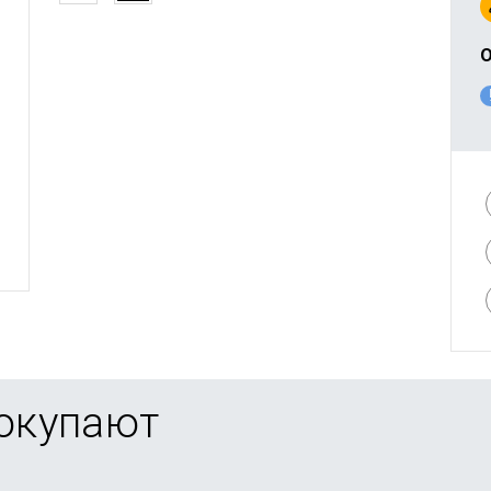
О
покупают