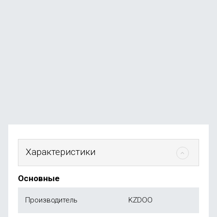
Накладка KEEPHONE AirSkin для iPhone 16 Pro
В наличии
+59
бонусов
от
590
₽
Характеристики
Основные
Производитель
KZDOO