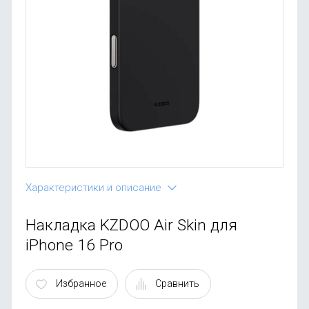
OnePlus
Автоак
Телевиз
Infinix
Красота
Google
Характеристики и описание
Накладка KZDOO Air Skin для
iPhone 16 Pro
Избранное
Сравнить