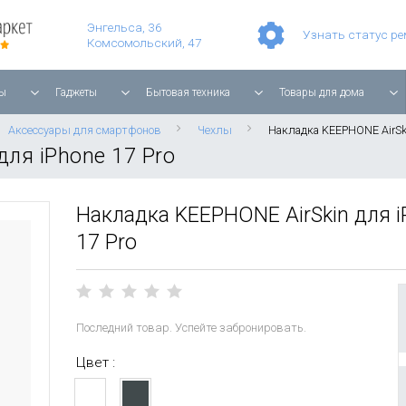
Умные часы Apple Watch Series 11 42mm Rose Gold Aluminium with Light Blush Sport Band
Смартфон Apple iPhone 17 Pro Max 256GB Cosmic Orange
Игровая прис
Планшет Apple iPad Air 11'' 2025 256 ГБ, Wi-Fi, starlight
Энгельса, 36
Узнать статус р
Комсомольский, 47
ы
Гаджеты
Бытовая техника
Товары для дома
Аксессуары для смартфонов
Чехлы
Накладка KEEPHONE AirSki
для iPhone 17 Pro
Накладка KEEPHONE AirSkin для 
17 Pro
Последний товар. Успейте забронировать.
Цвет :