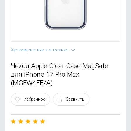
OnePlus
Автоак
Телевиз
Infinix
Красота
Google
Характеристики и описание
Чехол Apple Clear Case MagSafe
для iPhone 17 Pro Max
(MGFW4FE/A)
Избранное
Сравнить